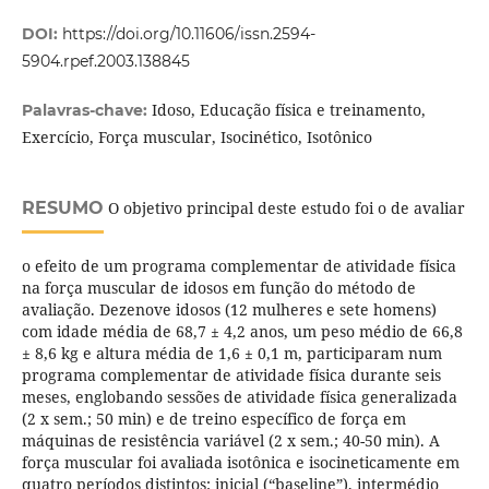
DOI:
https://doi.org/10.11606/issn.2594-
5904.rpef.2003.138845
Idoso, Educação física e treinamento,
Palavras-chave:
Exercício, Força muscular, Isocinético, Isotônico
RESUMO
O objetivo principal deste estudo foi o de avaliar
o efeito de um programa complementar de atividade física
na força muscular de idosos em função do método de
avaliação. Dezenove idosos (12 mulheres e sete homens)
com idade média de 68,7 ± 4,2 anos, um peso médio de 66,8
± 8,6 kg e altura média de 1,6 ± 0,1 m, participaram num
programa complementar de atividade física durante seis
meses, englobando sessões de atividade física generalizada
(2 x sem.; 50 min) e de treino específico de força em
máquinas de resistência variável (2 x sem.; 40-50 min). A
força muscular foi avaliada isotônica e isocineticamente em
quatro períodos distintos: inicial (“baseline”), intermédio