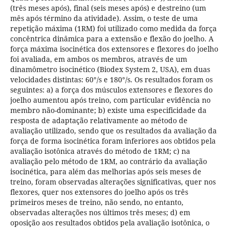
(três meses após), final (seis meses após) e destreino (um
mês após término da atividade). Assim, o teste de uma
repetição máxima (1RM) foi utilizado como medida da força
concêntrica dinâmica para a extensão e flexão do joelho. A
força máxima isocinética dos extensores e flexores do joelho
foi avaliada, em ambos os membros, através de um
dinamômetro isocinético (Biodex System 2, USA), em duas
velocidades distintas: 60°/s e 180°/s. Os resultados foram os
seguintes: a) a força dos músculos extensores e flexores do
joelho aumentou após treino, com particular evidência no
membro não-dominante; b) existe uma especificidade da
resposta de adaptação relativamente ao método de
avaliação utilizado, sendo que os resultados da avaliação da
força de forma isocinética foram inferiores aos obtidos pela
avaliação isotônica através do método de 1RM; c) na
avaliação pelo método de 1RM, ao contrário da avaliação
isocinética, para além das melhorias após seis meses de
treino, foram observadas alterações significativas, quer nos
flexores, quer nos extensores do joelho após os três
primeiros meses de treino, não sendo, no entanto,
observadas alterações nos últimos três meses; d) em
oposição aos resultados obtidos pela avaliação isotônica, o