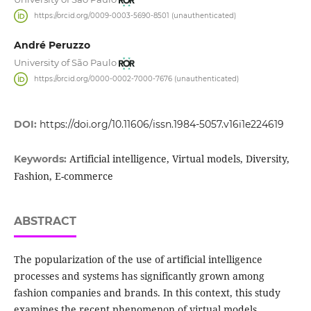
https://orcid.org/0009-0003-5690-8501 (unauthenticated)
André Peruzzo
University of São Paulo
https://orcid.org/0000-0002-7000-7676 (unauthenticated)
DOI:
https://doi.org/10.11606/issn.1984-5057.v16i1e224619
Artificial intelligence, Virtual models, Diversity,
Keywords:
Fashion, E-commerce
ABSTRACT
The popularization of the use of artificial intelligence
processes and systems has significantly grown among
fashion companies and brands. In this context, this study
examines the recent phenomenon of virtual models