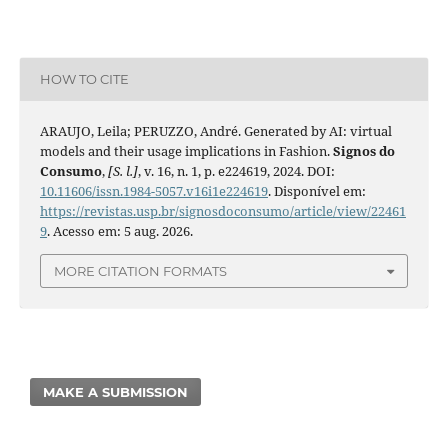
HOW TO CITE
ARAUJO, Leila; PERUZZO, André. Generated by AI: virtual
models and their usage implications in Fashion.
Signos do
Consumo
,
[S. l.]
, v. 16, n. 1, p. e224619, 2024. DOI:
10.11606/issn.1984-5057.v16i1e224619
. Disponível em:
https://revistas.usp.br/signosdoconsumo/article/view/22461
9
. Acesso em: 5 aug. 2026.
MORE CITATION FORMATS
MAKE A SUBMISSION