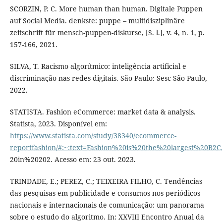
SCORZIN, P. C. More human than human. Digitale Puppen
auf Social Media. denkste: puppe – multidisziplinäre
zeitschrift für mensch-puppen-diskurse, [S. l.], v. 4, n. 1, p.
157-166, 2021.
SILVA, T. Racismo algorítmico: inteligência artificial e
discriminação nas redes digitais. São Paulo: Sesc São Paulo,
2022.
STATISTA. Fashion eCommerce: market data & analysis.
Statista, 2023. Disponível em:
https://www.statista.com/study/38340/ecommerce-
reportfashion/#:~:text=Fashion%20is%20the%20largest%20B2
20in%20202. Acesso em: 23 out. 2023.
TRINDADE, E.; PEREZ, C.; TEIXEIRA FILHO, C. Tendências
das pesquisas em publicidade e consumos nos periódicos
nacionais e internacionais de comunicação: um panorama
sobre o estudo do algoritmo. In: XXVIII Encontro Anual da