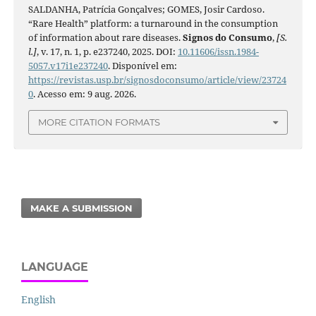
SALDANHA, Patrícia Gonçalves; GOMES, Josir Cardoso.
“Rare Health” platform: a turnaround in the consumption
of information about rare diseases.
Signos do Consumo
,
[S.
l.]
, v. 17, n. 1, p. e237240, 2025. DOI:
10.11606/issn.1984-
5057.v17i1e237240
. Disponível em:
https://revistas.usp.br/signosdoconsumo/article/view/23724
0
. Acesso em: 9 aug. 2026.
MORE CITATION FORMATS
MAKE A SUBMISSION
LANGUAGE
English