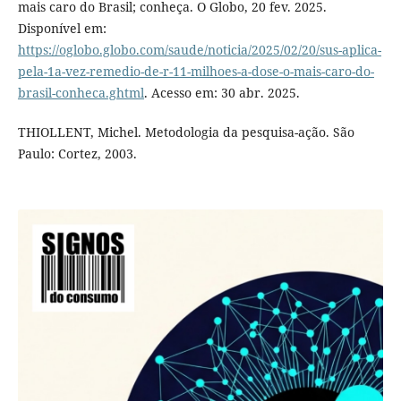
mais caro do Brasil; conheça. O Globo, 20 fev. 2025.
Disponível em:
https://oglobo.globo.com/saude/noticia/2025/02/20/sus-aplica-
pela-1a-vez-remedio-de-r-11-milhoes-a-dose-o-mais-caro-do-
brasil-conheca.ghtml
. Acesso em: 30 abr. 2025.
THIOLLENT, Michel. Metodologia da pesquisa-ação. São
Paulo: Cortez, 2003.