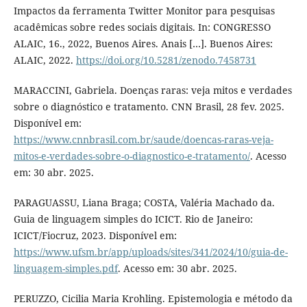
Impactos da ferramenta Twitter Monitor para pesquisas
acadêmicas sobre redes sociais digitais. In: CONGRESSO
ALAIC, 16., 2022, Buenos Aires. Anais […]. Buenos Aires:
ALAIC, 2022.
https://doi.org/10.5281/zenodo.7458731
MARACCINI, Gabriela. Doenças raras: veja mitos e verdades
sobre o diagnóstico e tratamento. CNN Brasil, 28 fev. 2025.
Disponível em:
https://www.cnnbrasil.com.br/saude/doencas-raras-veja-
mitos-e-verdades-sobre-o-diagnostico-e-tratamento/
. Acesso
em: 30 abr. 2025.
PARAGUASSU, Liana Braga; COSTA, Valéria Machado da.
Guia de linguagem simples do ICICT. Rio de Janeiro:
ICICT/Fiocruz, 2023. Disponível em:
https://www.ufsm.br/app/uploads/sites/341/2024/10/guia-de-
linguagem-simples.pdf
. Acesso em: 30 abr. 2025.
PERUZZO, Cicilia Maria Krohling. Epistemologia e método da