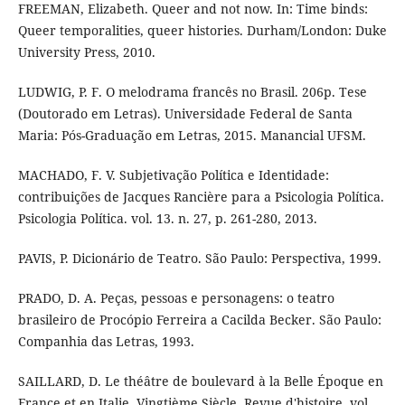
FREEMAN, Elizabeth. Queer and not now. In: Time binds:
Queer temporalities, queer histories. Durham/London: Duke
University Press, 2010.
LUDWIG, P. F. O melodrama francês no Brasil. 206p. Tese
(Doutorado em Letras). Universidade Federal de Santa
Maria: Pós-Graduação em Letras, 2015. Manancial UFSM.
MACHADO, F. V. Subjetivação Política e Identidade:
contribuições de Jacques Rancière para a Psicologia Política.
Psicologia Política. vol. 13. n. 27, p. 261-280, 2013.
PAVIS, P. Dicionário de Teatro. São Paulo: Perspectiva, 1999.
PRADO, D. A. Peças, pessoas e personagens: o teatro
brasileiro de Procópio Ferreira a Cacilda Becker. São Paulo:
Companhia das Letras, 1993.
SAILLARD, D. Le théâtre de boulevard à la Belle Époque en
France et en Italie, Vingtième Siècle. Revue d'histoire, vol.