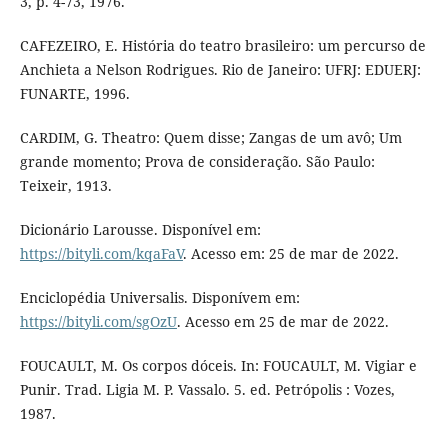
3, p. 4-73, 1976.
CAFEZEIRO, E. História do teatro brasileiro: um percurso de
Anchieta a Nelson Rodrigues. Rio de Janeiro: UFRJ: EDUERJ:
FUNARTE, 1996.
CARDIM, G. Theatro: Quem disse; Zangas de um avô; Um
grande momento; Prova de consideração. São Paulo:
Teixeir, 1913.
Dicionário Larousse. Disponível em:
https://bityli.com/kqaFaV
. Acesso em: 25 de mar de 2022.
Enciclopédia Universalis. Disponívem em:
https://bityli.com/sgOzU
. Acesso em 25 de mar de 2022.
FOUCAULT, M. Os corpos dóceis. In: FOUCAULT, M. Vigiar e
Punir. Trad. Ligia M. P. Vassalo. 5. ed. Petrópolis : Vozes,
1987.