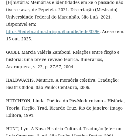
[H]história: Memórias e identidades em Se o passado não
tivesse asas, de Pepetela. 2021. Dissertação (Mestrado) –
Universidade Federal do Maranhão, São Luís, 2021.
Disponível em:
https://tedebc.ufma.br/jspui/handle/tede/3296
. Acesso em:
15 out. 2025.
GOBBI, Márcia Valéria Zamboni. Relações entre ficção e
história: uma breve revisão teórica. Itinerários,
Araraquera, v. 22, p. 37-57, 2004.
HALBWACHS, Maurice. A memória coletiva. Tradução:
Beatriz Sidou. São Paulo: Centauro, 2006.
HUTCHEON, Linda. Poética do Pós-Modernismo – História,
Teoria, Ficção. Trad. Ricardo Cruz. Rio de Janeiro: Imago
Editora, 1991.
HUNT, Lyn. A Nova História Cultural. Tradução Jeferson
Luiz Camargo. 2. ed. São Paulo: Martins Fontes. 2001.