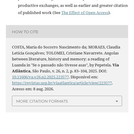
productive exchanges, as well as earlier and greater citation
of published work (See
The Effect of Open Access
).
HOW TO CITE
COSTA, Maria do Socorro Nascimento da; MORAES, Claudia
Letícia Gonçalves; TOLOMEI, Cristiane Navarrete. Angolas
between literature, history and memory: a reading of
Luanda in "Se o passado não tivesse asas", by Pepetela.
Via
Atlântica
, São Paulo, v. 26, n. 2, p. 83–104, 2025. DOI:
10.11606/va.v26.n2.2025.223577
. Disponível em:
https://revistas.usp.br/viaatlantica/article/view/223577
.
Acesso em: 8 aug. 2026.
MORE CITATION FORMATS