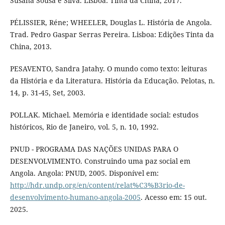
Susana Sousa e Silva. Lisboa: Tinta da China, 2017.
PÉLISSIER, Réne; WHEELER, Douglas L. História de Angola.
Trad. Pedro Gaspar Serras Pereira. Lisboa: Edições Tinta da
China, 2013.
PESAVENTO, Sandra Jatahy. O mundo como texto: leituras
da História e da Literatura. História da Educação. Pelotas, n.
14, p. 31-45, Set, 2003.
POLLAK. Michael. Memória e identidade social: estudos
históricos, Rio de Janeiro, vol. 5, n. 10, 1992.
PNUD - PROGRAMA DAS NAÇÕES UNIDAS PARA O
DESENVOLVIMENTO. Construindo uma paz social em
Angola. Angola: PNUD, 2005. Disponível em:
http://hdr.undp.org/en/content/relat%C3%B3rio-de-
desenvolvimento-humano-angola-2005
. Acesso em: 15 out.
2025.