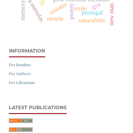
cecília meireles
memory
goa
imitatio
new man
poetry
exile
portugal
utopia
naturalism
INFORMATION
For Readers
For Authors
For Librarians
LATEST PUBLICATIONS