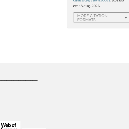
em: 8 aug. 2026.
MORE CITATION
FORMATS
______________________
______________________