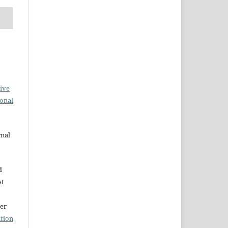
ive
ional
rnal
d
st
der
tion