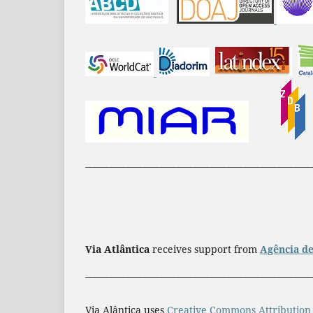
______________________________________________________
Via Atlântica
receives support from
Agência de
______________________________________________________
Via Alântica uses
Creative Commons Attribution