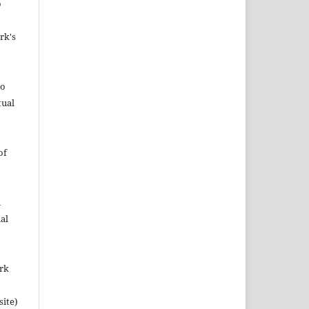
o
rk's
to
tual
of
n
al
ork
site)