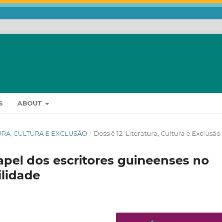
S
ABOUT
ATURA, CULTURA E EXCLUSÃO
/
Dossiê 12: Literatura, Cultura e Exclusão
papel dos escritores guineenses no
ilidade