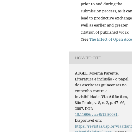
prior to and during the
submission process, as it ca
lead to productive exchange
well as earlier and greater
citation of published work
(See
The Effect of Open Acce
HOW TO CITE
AUGEL, Moema Parente.
Literatura e inclusão - o papel
dos escritores guineenses no
empenho contra a
invisibilidade.
Via Atlântica
,
São Paulo, v. 8, n. 2, p. 47–66,
2007. DOI:
10.11606/va.v0i12.50081
.
Disponível em:
https://revistas.usp.br/viaatlant
ca/article/view/50081
. Acesso