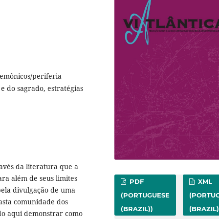
gemônicos/periferia
 e do sagrado, estratégias
avés da literatura que a
ra além de seus limites
PDF
XML
 pela divulgação de uma
(PORTUGUESE
(PORTU
vasta comunidade dos
(BRAZIL))
(BRAZIL)
endo aqui demonstrar como