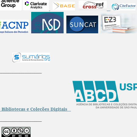
_______________________
 Bibliotecas e Coleções Digitais
_______________________