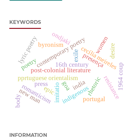
KEYWORDS
ondjaki
lyric poetry
women
contemporary poetry
byronism
desire
cecília meireles
exile
presença
poetry
16th century
1964 coup
post-colonial literature
pprtuguese orientalism
resistance
rhetoric
india
goa
press
imitatio
romanticism
indigenous
epic
new man
body
portugal
INFORMATION