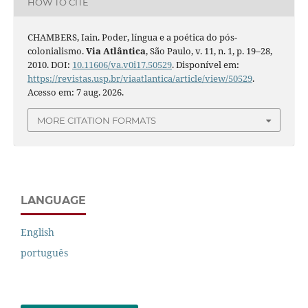
HOW TO CITE
CHAMBERS, Iain. Poder, língua e a poética do pós-
colonialismo.
Via Atlântica
, São Paulo, v. 11, n. 1, p. 19–28,
2010. DOI:
10.11606/va.v0i17.50529
. Disponível em:
https://revistas.usp.br/viaatlantica/article/view/50529
.
Acesso em: 7 aug. 2026.
MORE CITATION FORMATS
LANGUAGE
English
português