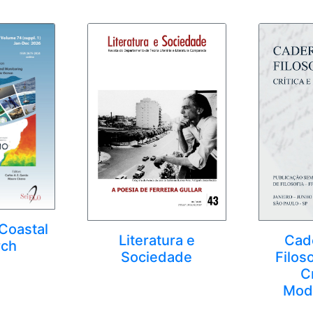
Coastal
Literatura e
Cad
rch
Sociedade
Filos
Cr
Mod