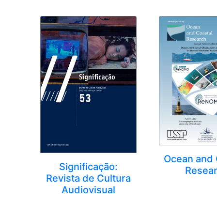
Ocean and 
Significação:
Resea
Revista de Cultura
Audiovisual