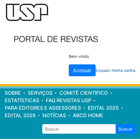
Cabeçalho
do
site
Bem-vindo
Acessar
Esqueci minha senha
Menu
SOBRE
SERVIÇOS
COMITÊ CIENTÍFICO
principal
ESTATÍSTICAS
FAQ REVISTAS USP
PARA EDITORES E ASSESSORES
EDITAL 2025
EDITAL 2026
NOTÍCIAS
ABCD HOME
Buscar