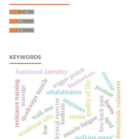
KEYWORDS
trigger points
functional laterality
biomarkers
exercise
quadriceps muscle
resistance training
quality of life
tuberculosis, cutaneous
posture
massage
rehabilitation
low back pain
amputees
physical exercise
burns
walk test
lordosis
accidental falls
stroke
muscle fatigue
aged
fear
walking speed