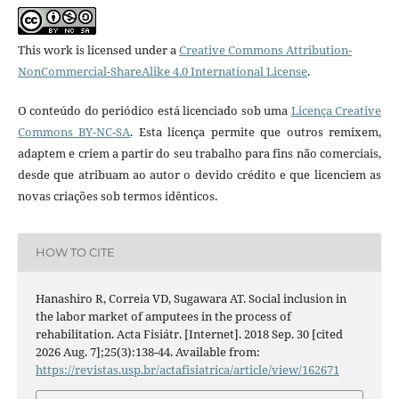
This work is licensed under a
Creative Commons Attribution-
NonCommercial-ShareAlike 4.0 International License
.
O conteúdo do periódico está licenciado sob uma
Licença Creative
Commons BY-NC-SA
. Esta licença permite que outros remixem,
adaptem e criem a partir do seu trabalho para fins não comerciais,
desde que atribuam ao autor o devido crédito e que licenciem as
novas criações sob termos idênticos.
HOW TO CITE
Hanashiro R, Correia VD, Sugawara AT. Social inclusion in
the labor market of amputees in the process of
rehabilitation. Acta Fisiátr. [Internet]. 2018 Sep. 30 [cited
2026 Aug. 7];25(3):138-44. Available from:
https://revistas.usp.br/actafisiatrica/article/view/162671