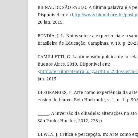
BIENAL DE SÃO PAULO. A última palavra é a pen
Disponível em: <
http://www.bienal.org.br/post.
20 jan. 2015.
BONDÍA, J. L. Notas sobre a experiência e o sab
Brasileira de Educação, Campinas, v. 19, p. 20-28
CAMILLETTI, G. La dimensión política de lo relac
Buenos Aires, 2010. Disponível em:
<
http://territorioteatral.org.ar/html.2/dossier/n
jan. 2015.
DESGRANGES, F. Arte como experiência da arte.
ensino de teatro, Belo Horizonte, v. 1, n. 1, p.50-
______. A inversão da olhadela: alterações no ato
São Paulo: Hucitec, 2012, 228 p.
DEWEY, J. Crítica e percepção. In: Arte como ex