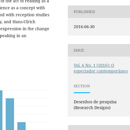
of the act of reading as a
ience as a concept with
PUBLISHED
and with reception studies
y, and Hans-Ulrich
2016-06-30
 expression in the change
 speaking in an
ISSUE
Vol. 6 No. 1 (2016): O
espectador contemporâneo
SECTION
Desenhos de pesquisa
(Research Designs)