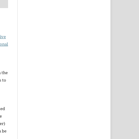
ive
ional
n the
s to
hed
e
er)
n be