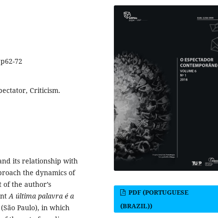
1p62-72
ectator, Criticism.
and its relationship with
pproach the dynamics of
 of the author’s
PDF (PORTUGUESE
ent
A última palavra é a
(BRAZIL))
 (São Paulo), in which