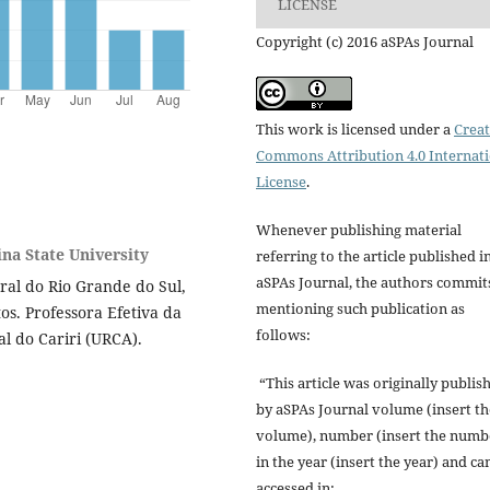
LICENSE
Copyright (c) 2016 aSPAs Journal
This work is licensed under a
Creat
Commons Attribution 4.0 Internat
License
.
Whenever publishing material
na State University
referring to the article published i
aSPAs Journal, the authors commit
ral do Rio Grande do Sul,
mentioning such publication as
os. Professora Efetiva da
follows:
l do Cariri (URCA).
“This article was originally publis
by aSPAs Journal volume (insert th
volume), number (insert the numb
in the year (insert the year) and ca
accessed in: