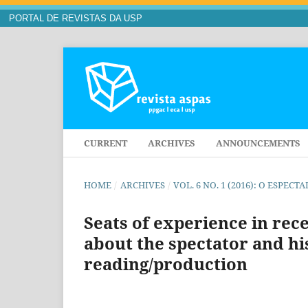
PORTAL DE REVISTAS DA USP
CURRENT
ARCHIVES
ANNOUNCEMENTS
HOME
/
ARCHIVES
/
VOL. 6 NO. 1 (2016): O ESP
Seats of experience in rec
about the spectator and his
reading/production