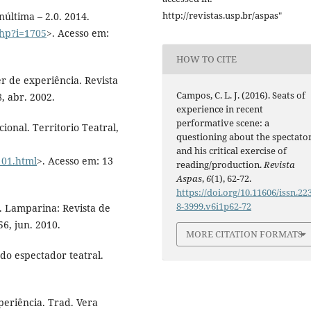
http://revistas.usp.br/aspas"
última – 2.0. 2014.
php?i=1705
>. Acesso em:
HOW TO CITE
er de experiência. Revista
Campos, C. L. J. (2016). Seats of
, abr. 2002.
experience in recent
performative scene: a
ional. Territorio Teatral,
questioning about the spectato
and his critical exercise of
6_01.html
>. Acesso em: 13
reading/production.
Revista
Aspas
,
6
(1), 62-72.
https://doi.org/10.11606/issn.22
8-3999.v6i1p62-72
 Lamparina: Revista de
56, jun. 2010.
MORE CITATION FORMATS
 do espectador teatral.
periência. Trad. Vera