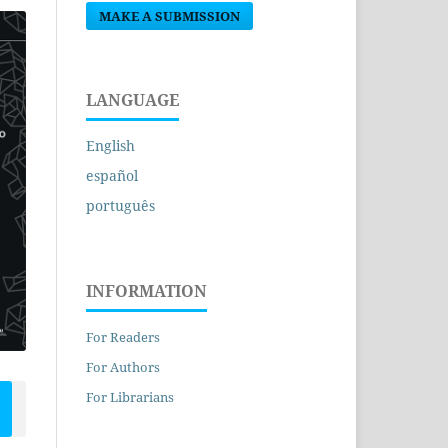
MAKE A SUBMISSION
LANGUAGE
English
español
português
INFORMATION
For Readers
For Authors
For Librarians