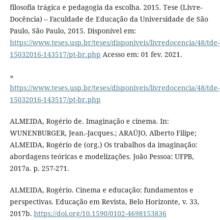
filosofia trágica e pedagogia da escolha. 2015. Tese (Livre-
Docência) – Faculdade de Educação da Universidade de São
Paulo, São Paulo, 2015. Disponível em:
https://www.teses.usp.br/teses/disponiveis/livredocencia/48/tde-
15032016-143517/pt-br.php
Acesso em: 01 fev. 2021.
»
https://www.teses.usp.br/teses/disponiveis/livredocencia/48/tde-
15032016-143517/pt-br.php
ALMEIDA, Rogério de. Imaginação e cinema. In:
WUNENBURGER, Jean.-Jacques.; ARAÚJO, Alberto Filipe;
ALMEIDA, Rogério de (org.) Os trabalhos da imaginação:
abordagens teóricas e modelizações. João Pessoa: UFPB,
2017a. p. 257-271.
ALMEIDA, Rogério. Cinema e educação: fundamentos e
perspectivas. Educação em Revista, Belo Horizonte, v. 33,
2017b.
https://doi.org/10.1590/0102-4698153836