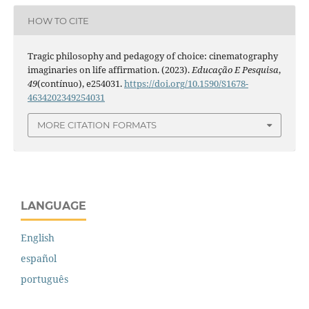
HOW TO CITE
Tragic philosophy and pedagogy of choice: cinematography
imaginaries on life affirmation. (2023).
Educação E Pesquisa
,
49
(contínuo), e254031.
https://doi.org/10.1590/S1678-
4634202349254031
MORE CITATION FORMATS
LANGUAGE
English
español
português