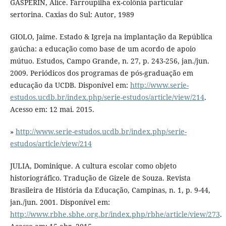
GASPERIN, Alice. Farroupilha ex-colônia particular
sertorina. Caxias do Sul: Autor, 1989
GIOLO, Jaime. Estado & Igreja na implantação da República
gaúcha: a educação como base de um acordo de apoio
mútuo. Estudos, Campo Grande, n. 27, p. 243-256, jan./jun.
2009. Periódicos dos programas de pós-graduação em
educação da UCDB. Disponível em:
http://www.serie-
estudos.ucdb.br/index.php/serie-estudos/article/view/214
.
Acesso em: 12 mai. 2015.
»
http://www.serie-estudos.ucdb.br/index.php/serie-
estudos/article/view/214
JULIA, Dominique. A cultura escolar como objeto
historiográfico. Tradução de Gizele de Souza. Revista
Brasileira de História da Educação, Campinas, n. 1, p. 9-44,
jan./jun. 2001. Disponível em:
http://www.rbhe.sbhe.org.br/index.php/rbhe/article/view/273
.