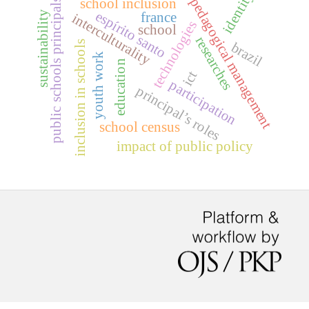
identity
pedagogical management
school inclusion
public schools principals
espírito santo
sustainability
france
interculturality
technologies
school
researches
inclusion in schools
brazil
youth work
education
ict
participation
principal’s roles
school census
impact of public policy