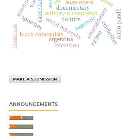
cancellation
war
soap opera
documentary
entertainment
radio yandê
military dictatorship
speeches
zapatism
social networks
politics
celebrities
feminism
racism
black columnists
argentina
television
MAKE A SUBMISSION
ANNOUNCEMENTS