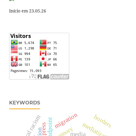
Início em 23.05.26
KEYWORDS
migration
borders
structural racism
standpoint
mediatization
press
memory
media