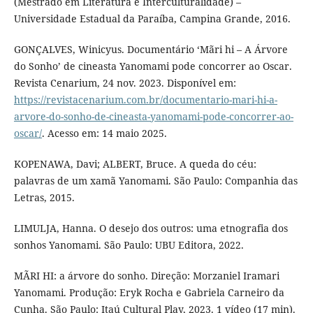
(Mestrado em Literatura e Interculturalidade) –
Universidade Estadual da Paraíba, Campina Grande, 2016.
GONÇALVES, Winicyus. Documentário ‘Mãri hi – A Árvore
do Sonho’ de cineasta Yanomami pode concorrer ao Oscar.
Revista Cenarium, 24 nov. 2023. Disponível em:
https://revistacenarium.com.br/documentario-mari-hi-a-
arvore-do-sonho-de-cineasta-yanomami-pode-concorrer-ao-
oscar/
. Acesso em: 14 maio 2025.
KOPENAWA, Davi; ALBERT, Bruce. A queda do céu:
palavras de um xamã Yanomami. São Paulo: Companhia das
Letras, 2015.
LIMULJA, Hanna. O desejo dos outros: uma etnografia dos
sonhos Yanomami. São Paulo: UBU Editora, 2022.
MÃRI HI: a árvore do sonho. Direção: Morzaniel Iramari
Yanomami. Produção: Eryk Rocha e Gabriela Carneiro da
Cunha. São Paulo: Itaú Cultural Play, 2023. 1 vídeo (17 min).