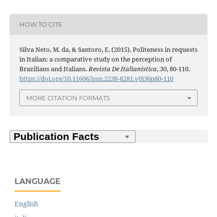
HOW TO CITE
Silva Neto, M. da, & Santoro, E. (2015). Politeness in requests
in Italian: a comparative study on the perception of
Brazilians and Italians.
Revista De Italianística
,
30
, 80-110.
https://doi.org/10.11606/issn.2238-8281.v0i30p80-110
MORE CITATION FORMATS
LANGUAGE
English