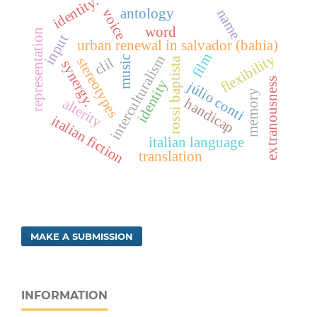
identity.
antology
voice
name
word
representation
input
urban renewal in salvador (bahia)
film
flexibility
interculturalism
music
stereotypes
clil
rossi baptista
synergy.
extranousness
identity
júlio conti
memory
handicap
alterity
italian fiction
italian language
translation
MAKE A SUBMISSION
INFORMATION