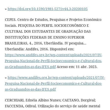
»
https://doi.org/10.1590/1981-5271v44.3-20200105
CEPES. Centro de Estudos, Pesquisas e Projetos Econômico
Sociais. PESQUISA DO PERFIL SOCIOECONÔMICO E
CULTURAL DOS ESTUDANTES DE GRADUAÇÃO DAS
INSTITUIÇÕES FEDERAIS DE ENSINO SUPERIOR
BRASILEIRAS, 4., 2016, Uberlândia. IV pesquisa...
Uberlandia: Andifes, 2016. Disponível em:
https://www.andifes.org.br/wp-content/uploads/2021/07/IV-
Pesquisa-Nacional-de-Perfil-Socioeconomico-e-Cultural-dos-
as-Graduandos-as-das-IFES.pdf
Acesso em: 11 abr. 2023.
»
https://www.andifes.org.br/wp-content/uploads/2021/07/IV-
Pesquisa-Nacional-de-Perfil-Socioeconomico-e-Cultural-dos-
as-Graduandos-as-das-IFES.pdf
CERCHIARI, Ednéia Albino Nunes; CAETANO, Dorgival;
FACCENDA, Odival. Utilização do serviço de saúde mental