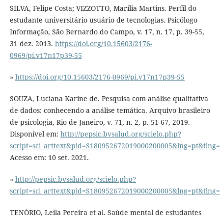
SILVA, Felipe Costa; VIZZOTTO, Marília Martins. Perfil do
estudante universitário usuário de tecnologias. Psicólogo
Informação, São Bernardo do Campo, v. 17, n. 17, p. 39-55,
31 dez. 2013.
https://doi.org/10.15603/2176-
0969/pi.v17n17p39-55
»
https://doi.org/10.15603/2176-0969/pi.v17n17p39-55
SOUZA, Luciana Karine de. Pesquisa com análise qualitativa
de dados: conhecendo a análise temática. Arquivo brasileiro
de psicologia, Rio de Janeiro, v. 71, n. 2, p. 51-67, 2019.
Disponível em:
http://pepsic.bvsalud.org/scielo.php?
script=sci_arttext&pid=S180952672019000200005&lng=pt&tlng=
Acesso em: 10 set. 2021.
»
http://pepsic.bvsalud.org/scielo.php?
script=sci_arttext&pid=S180952672019000200005&lng=pt&tlng=
TENÓRIO, Leila Pereira et al. Saúde mental de estudantes