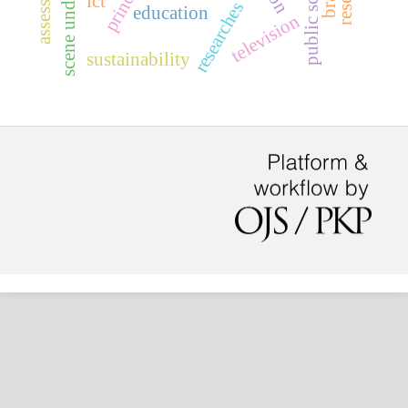
ict
researches
education
television
sustainability