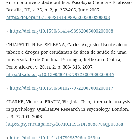
em uma universidade pública. Psicologia Ciência e Profissão,
Brasília, DF, v. 25, n. 2, p. 252-265, June 2005.
https://doi.org/10.1590/S1414-98932005000200008
»
https://doi.org/10.1590/S1414-98932005000200008
CHIAPETTI, Nilse; SERBENA, Carlos Augusto. Uso de álcool,
tabaco e drogas por estudantes da área de saúde de uma
universidade de Curitiba. Psicologia, Reflexão e Critica,
Porto Alegre, v. 20, n. 2, p. 303- 313, 2007.
http://dx.doi.org/10.1590/S0102-79722007000200017
»
https://doi.org/10.1590/S0102-79722007000200017
CLARKE, Victoria; BRAUN, Virginia. Using thematic analysis
in psychology. Qualitative Research in Psychology, London,
v. 3, 77-101, 2006.
https://psycnet.apa.org/doi/10.1191/1478088706qp063oa
»
https://doi.org/10.1191/1478088706qp063oa