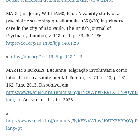
MARI, Jair Jesus; WILLIAMS, Paul. A validity study of a
psychiatric screening questionnaire (SRQ-20) in primary
care in the city of São Paulo. The British Journal of
Psychiatry, London, v. 148, n. 1, p. 23-26, 1986.
https://doi.org/10.1192/bjp.148.1.23
»
https://doi.org/10.1192/bjp.148.1.23
MARTINS-BORGES, Lucienne. Migração involuntária como
fator de risco à saúde mental. Remhu, , v. 21, n. 40, p. 151-
162, June 2013. Disponível em:
https://www.scielo.br/j/remhu/a/5ybFYzvWhw9K6TXFHY9QVpD/
lang=pt
Acesso em: 11 abr. 2023
»
https://www.scielo.br/j/remhu/a/5ybFYzvWhw9K6TXFHY9QVpD/
lang=pt