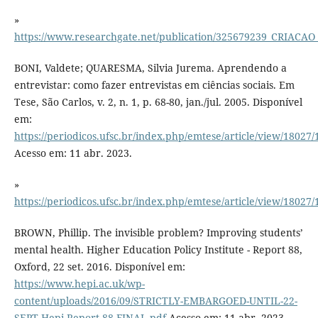
»
https://www.researchgate.net/publication/325679239_CR
BONI, Valdete; QUARESMA, Silvia Jurema. Aprendendo a
entrevistar: como fazer entrevistas em ciências sociais. Em
Tese, São Carlos, v. 2, n. 1, p. 68-80, jan./jul. 2005. Disponível
em:
https://periodicos.ufsc.br/index.php/emtese/article/view/18027
Acesso em: 11 abr. 2023.
»
https://periodicos.ufsc.br/index.php/emtese/article/view/18027
BROWN, Phillip. The invisible problem? Improving students’
mental health. Higher Education Policy Institute - Report 88,
Oxford, 22 set. 2016. Disponível em:
https://www.hepi.ac.uk/wp-
content/uploads/2016/09/STRICTLY-EMBARGOED-UNTIL-22-
SEPT-Hepi-Report-88-FINAL.pdf
Acesso em: 11 abr. 2023.