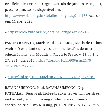
Brasileira de Terapias Cognitivas, Rio de Janeiro, v. 10, n. 1,
p. 02-10, jun. 2014. Disponível em:
https://www.rbtc.org.br/detalhe_artigo.asp?id=188
Acesso
em: 11 abr. 2023.
»
https://www.rbtc.org.br/detalhe_artigo.asp?id=188
PANUNCIO-PINTO, Maria Paula; COLARES, Maria de Fátima
Aveiro. O estudante universitário: os desafios de uma
educação integral. Medicina, Ribeirão Preto, v. 48, n. 3, p.
273-281, jun. 2015.
https://doi.org/10.11606/issn.2176-
7262.v48i3p273-281
»
https://doi.org/10.11606/issn.2176-7262.v48i3p273-281
RATANASIRIPONG, Paul; RATANASIRIPONG, Nop;
KATHALAE, Duangrat. Biofeedback intervention for stress
and anxiety among nursing students: a randomized
controlled trial. Isrn Nursing, [S. l.], v. 2012, p. 1-5, 28 jun.