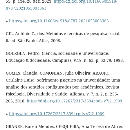
55, p. 114, 20 dez. 2021.
http://dx.doi.org/10.11606/s1518-
8787.2021055003363
»
https://doi.org/10.11606/s1518-8787.2021055003363
GIL, Antônio Carlos. Métodos e técnicas de pesquisa social.
6. ed. São Paulo: Atlas, 2008.
GOERGEN, Pedro. Ciência, sociedade e universidade.
Educação & Sociedade, Campinas, v.19, n. 63, p. 53-79, 1998.
GOMES, Claudia; COMONIAN, Julia Oliveira; ARAUJO,
Crislaine Luisa. Sofrimento psíquico na universidade: uma
análise dos sentidos configurados por acadêmicos. Revista
Psicologia, Diversidade e Saúde, Alfenas, v. 7, n. 2, p. 255-
266, 2018.
https://doi.org/10.17267/2317-3394rpds.v7i2.1909
»
https://doi.org/10.17267/2317-3394rpds.v7i2.1909
GRANER, Karen Mendes; CERQUEIRA, Ana Teresa de Abreu