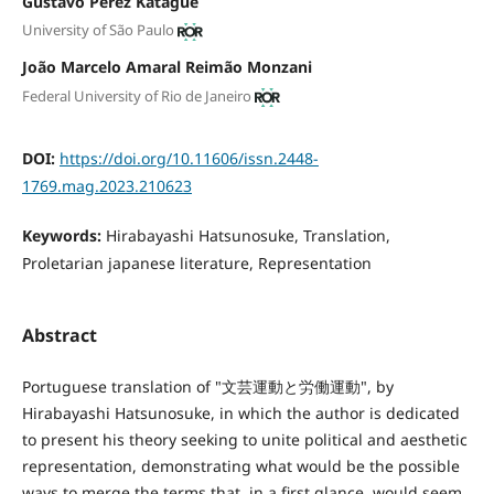
Gustavo Perez Katague
University of São Paulo
João Marcelo Amaral Reimão Monzani
Federal University of Rio de Janeiro
DOI:
https://doi.org/10.11606/issn.2448-
1769.mag.2023.210623
Keywords:
Hirabayashi Hatsunosuke, Translation,
Proletarian japanese literature, Representation
Abstract
Portuguese translation of "文芸運動と労働運動", by
Hirabayashi Hatsunosuke, in which the author is dedicated
to present his theory seeking to unite political and aesthetic
representation, demonstrating what would be the possible
ways to merge the terms that, in a first glance, would seem