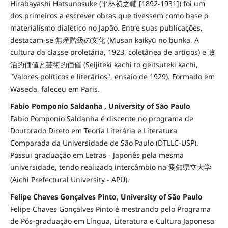
Hirabayashi Hatsunosuke (平林初之輔 [1892-1931]) foi um
dos primeiros a escrever obras que tivessem como base o
materialismo dialético no Japão. Entre suas publicações,
destacam-se 無産階級の文化 (Musan kaikyū no bunka, A
cultura da classe proletária, 1923, coletânea de artigos) e 政
治的価値と芸術的価値 (Seijiteki kachi to geitsuteki kachi,
"Valores políticos e literários", ensaio de 1929). Formado em
Waseda, faleceu em Paris.
Fabio Pomponio Saldanha , University of São Paulo
Fabio Pomponio Saldanha é discente no programa de
Doutorado Direto em Teoria Literária e Literatura
Comparada da Universidade de São Paulo (DTLLC-USP).
Possui graduação em Letras - Japonês pela mesma
universidade, tendo realizado intercâmbio na 愛知県立大学
(Aichi Prefectural University - APU).
Felipe Chaves Gonçalves Pinto, University of São Paulo
Felipe Chaves Gonçalves Pinto é mestrando pelo Programa
de Pós-graduação em Língua, Literatura e Cultura Japonesa