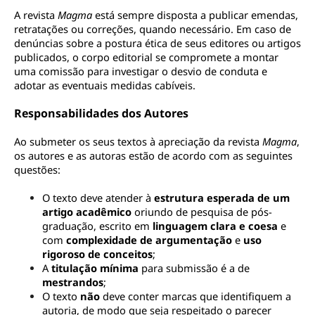
A revista 
Magma 
está sempre disposta a publicar emendas, 
retratações ou correções, quando necessário. Em caso de 
denúncias sobre a postura ética de seus editores ou artigos 
publicados, o corpo editorial se compromete a montar 
uma comissão para investigar o desvio de conduta e 
adotar as eventuais medidas cabíveis.
Responsabilidades dos Autores
Ao submeter os seus textos à apreciação da revista 
Magma
, 
os autores e as autoras estão de acordo com as seguintes 
questões:
O texto deve atender à 
estrutura esperada de um 
artigo acadêmico
 oriundo de pesquisa de pós-
graduação, escrito em 
linguagem clara e coesa
 e 
com 
complexidade de argumentação
 e 
uso 
rigoroso de conceitos
;
A 
titulação mínima
 para submissão é a de 
mestrandos
;
O texto 
não 
deve conter marcas que identifiquem a 
autoria, de modo que seja respeitado o parecer 