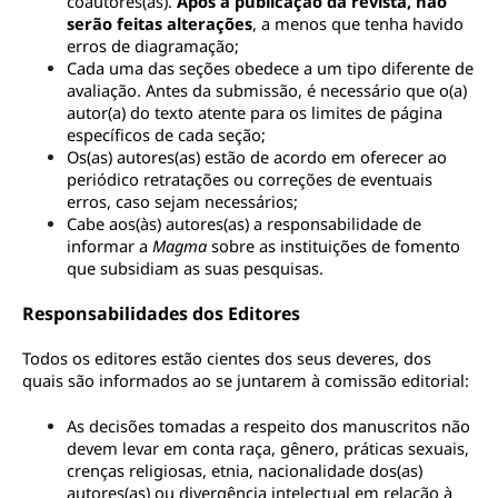
coautores(as). 
Após a publicação da revista, não 
serão feitas alterações
, a menos que tenha havido 
erros de diagramação;
Cada uma das seções obedece a um tipo diferente de 
avaliação. Antes da submissão, é necessário que o(a) 
autor(a) do texto atente para os limites de página 
específicos de cada seção;
Os(as) autores(as) estão de acordo em oferecer ao 
periódico retratações ou correções de eventuais 
erros, caso sejam necessários;
Cabe aos(às) autores(as) a responsabilidade de 
informar a 
Magma 
sobre as instituições de fomento 
que subsidiam as suas pesquisas.
Responsabilidades dos Editores
Todos os editores estão cientes dos seus deveres, dos 
quais são informados ao se juntarem à comissão editorial:
As decisões tomadas a respeito dos manuscritos não 
devem levar em conta raça, gênero, práticas sexuais, 
crenças religiosas, etnia, nacionalidade dos(as) 
autores(as) ou divergência intelectual em relação à 