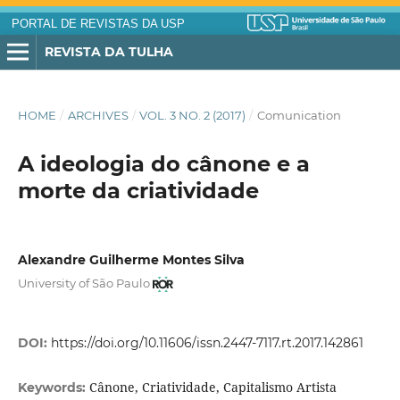
PORTAL DE REVISTAS DA USP
REVISTA DA TULHA
HOME
/
ARCHIVES
/
VOL. 3 NO. 2 (2017)
/
Comunication
A ideologia do cânone e a
morte da criatividade
Alexandre Guilherme Montes Silva
University of São Paulo
DOI:
https://doi.org/10.11606/issn.2447-7117.rt.2017.142861
Cânone, Criatividade, Capitalismo Artista
Keywords: