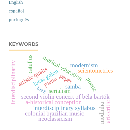
English
español
português
KEYWORDS
musical education
catullus
interdisciplinarity
modernism
artistic qualis
scientometrics
lucas galon
paper
piano
poetic
samba
jazz
serialism
second violin concert of béla bartók
a-historical conception
arts critic
modinha
interdisciplinary syllabus
colonial brazilian music
neoclassicism