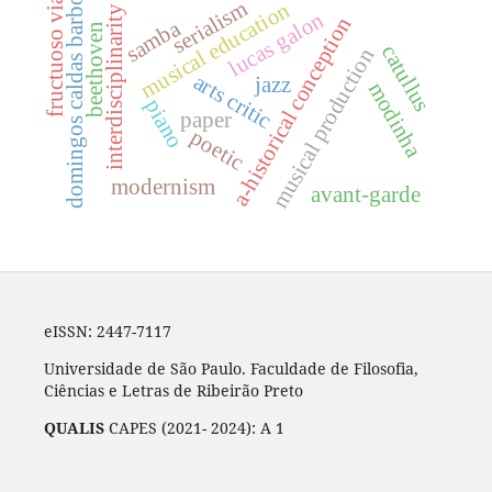
fructuoso vianna
domingos caldas barbosa
serialism
musical education
interdisciplinarity
lucas galon
a-historical conception
samba
beethoven
catullus
musical production
arts critic
jazz
modinha
piano
paper
poetic
modernism
avant-garde
eISSN: 2447-7117
Universidade de São Paulo. Faculdade de Filosofia,
Ciências e Letras de Ribeirão Preto
QUALIS
CAPES (2021- 2024): A 1