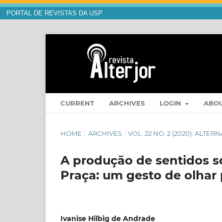
PORTAL DE REVISTAS DA USP
CURRENT
ARCHIVES
LOGIN
ABO
HOME
/
ARCHIVES
/
VOL. 22 NO. 2 (2020): ALT
A produção de sentidos s
Praça: um gesto de olhar
Ivanise Hilbig de Andrade