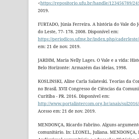
<
https://repositorio.ufu.br/handle/123456789/24
2019.
FURTADO, Júnia Ferreira. A história do Vale do
do Leste, 77- 178. 2008. Disponível em:
https://periodicos.ufmg.br/index.php/caderleste
em: 21 de nov. 2019.
JARDIM, Maria Nelly Lages. O Vale e a vida: Hist
Belo Horizonte: Armazém das ideias, 1998.
KOSLINSKI, Aline Carla Salateski. Teorias da 
no Brasil. XVII Congresso de Ciências da Comuni
Curitiba - PR. 2016. Disponível em:
http://www.portalintercom.org.br/anais/sul2016
Acesso em: 21 de nov. 2019.
MENDONÇA, Ricardo Fabrino. Alguns argumento
comunitário. In: LEONEL, Juliana. MENDONÇA, 