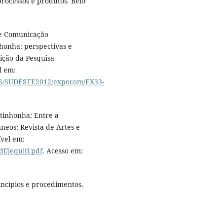
processos e produtos. Belo
de Comunicação
nhonha: perspectivas e
ição da Pesquisa
l em:
IS/SUDESTE2012/expocom/EX33-
tinhonha: Entre a
neos: Revista de Artes e
vel em:
f/jequiti.pdf
. Acesso em:
incípios e procedimentos.