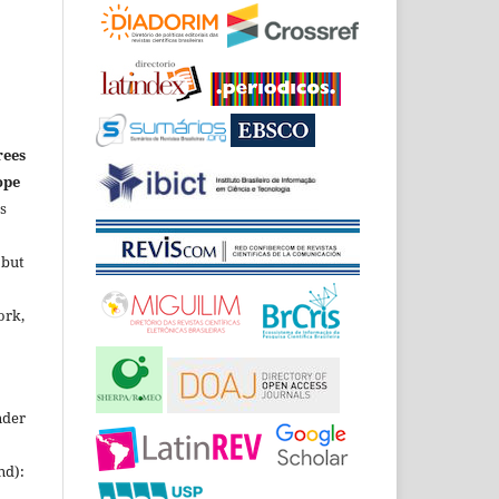
rees
ope
is
 but
ork,
nder
nd):