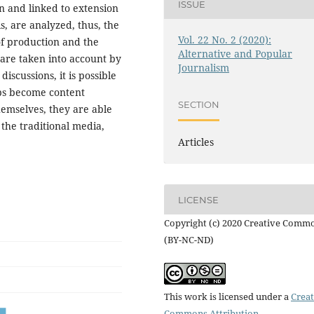
ISSUE
n and linked to extension
s, are analyzed, thus, the
Vol. 22 No. 2 (2020):
 of production and the
Alternative and Popular
are taken into account by
Journalism
iscussions, it is possible
ps become content
SECTION
hemselves, they are able
the traditional media,
Articles
LICENSE
Copyright (c) 2020 Creative Comm
(BY-NC-ND)
This work is licensed under a
Creat
Commons Attribution-