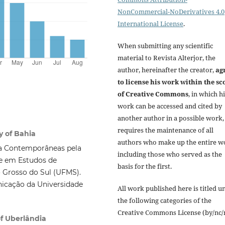
NonCommercial-NoDerivatives 4.0
International License
.
When submitting any scientific
material to Revista Alterjor, the
author, hereinafter the creator,
ag
to license his work within the sc
of Creative Commons
, in which h
work can be accessed and cited by
another author in a possible work,
requires the maintenance of all
y of Bahia
authors who make up the entire w
ra Contemporâneas pela
including those who served as the
re em Estudos de
basis for the first.
 Grosso do Sul (UFMS).
icação da Universidade
All work published here is titled u
the following categories of the
Creative Commons License (by/nc/
of Uberlândia