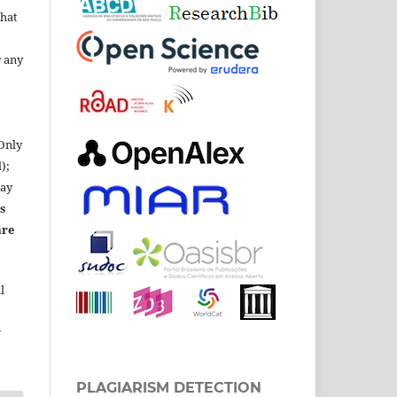
that
 any
 Only
);
lay
s
are
l
w
PLAGIARISM DETECTION