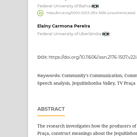
Federal University of Bahia
https://orcid.org/0000-0003-2914-5636 (unauthenticated)
Elainy Carmona Pereira
Federal University of Uberlândia
DOI:
https://doi.org/10.11606/issn.2176-1507.v22
Community's Communication, Commun
Keywords:
Speech analysis, Jequitinhonha Valley, TV Praça
ABSTRACT
The research investigates how the producers o
Praça, construct meanings about the Jequitinhon