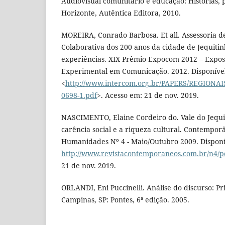
Audiovisual comunitário e educação: Histórias, 
Horizonte, Autêntica Editora, 2010.
MOREIRA, Conrado Barbosa. Et all. Assessoria 
Colaborativa dos 200 anos da cidade de Jequiti
experiências. XIX Prêmio Expocom 2012 – Expos
Experimental em Comunicação. 2012. Disponíve
<
http://www.intercom.org.br/PAPERS/REGIONA
0698-1.pdf
>. Acesso em: 21 de nov. 2019.
NASCIMENTO, Elaine Cordeiro do. Vale do Jequi
carência social e a riqueza cultural. Contemporâ
Humanidades Nº 4 - Maio/Outubro 2009. Disponí
http://www.revistacontemporaneos.com.br/n4/pd
21 de nov. 2019.
ORLANDI, Eni Puccinelli. Análise do discurso: Pr
Campinas, SP: Pontes, 6ª edição. 2005.