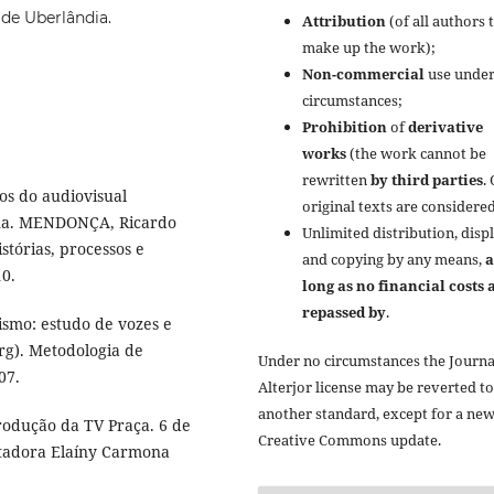
 de Uberlândia.
Attribution
(of all authors 
make up the work);
Non-commercial
use under
circumstances;
Prohibition
of
derivative
works
(the work cannot be
rewritten
by third parties
.
s do audiovisual
original texts are considered
ana. MENDONÇA, Ricardo
Unlimited distribution, disp
stórias, processos e
and copying by any means,
a
10.
long as no financial costs 
repassed by
.
ismo: estudo de vozes e
rg). Metodologia de
Under no circumstances the Journa
07.
Alterjor license may be reverted to
another standard, except for a ne
rodução da TV Praça. 6 de
Creative Commons update.
stadora Elaíny Carmona