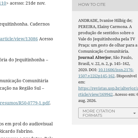
110
> acesso: 21de nov.
HOW TO CITE
ANDRADE, Ivanise Hilbig de;
 Jequitinhonha. Cadernos
PEREIRA, Elainy Carmona. A
produção de sentidos sobre o
/article/view/13086
Acesso
Vale do Jequitinhonha pela TV
Praça: um gesto de olhar para a
Comunicação Comunitária.
Journal Alterjor
, São Paulo,
ória do Jequitinhonha –
Brasil, v. 22, n. 2, p. 145–162,
2020. DOI:
10.11606/issn.2176-
1507.v22i2p145-162
. Disponível
Comunicação Comunitária
em:
cação na Região Sul –
https://revistas.usp.br/alterjor/
rticle/view/169942
. Acesso em: 
aug. 2026.
/resumos/R50-0779-1.pdf
.
MORE CITATION
FORMATS
s em prol do audiovisual
Ricardo Fabrino.