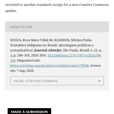
reverted to another standard, except for a new Creative Commons
update.
HOW TO CITE
SOUZA, Rose Mara Vidal de; KASEKER, Mônica Panis.
Youtubers indígenas no Brasil: abordagens políticas e
comunicativas.
Journal Alterjor
, São Paulo, Brasil, v. 22, n.
2, p. 298–316, 2020. DOI:
10.11606/issn.2176-1507.v22i2p298-
316
. Disponível em:
https://revistas.usp.br/alterjor/article/view/170506
. Acesso
em: 7 aug. 2026.
MORE CITATION FORMATS
MAKE A SUBMISSION