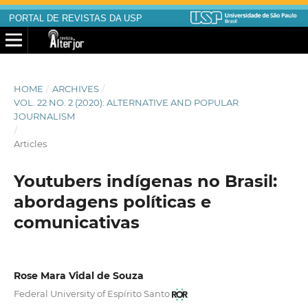
PORTAL DE REVISTAS DA USP
HOME
/
ARCHIVES
/
VOL. 22 NO. 2 (2020): ALTERNATIVE AND POPULAR
JOURNALISM
/
Articles
Youtubers indígenas no Brasil:
abordagens políticas e
comunicativas
Rose Mara Vidal de Souza
Federal University of Espírito Santo