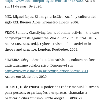
https://www.bbc.com/portuguese/brasil-46427800
. Acesso
em 11 de mar. De 2020.
MIX, Miguel Rojas. El imaginario.Civilización y cultura del
siglo XXI. Buenos Aires: Prometeo Libros, 2006.
VEGH, Sandor. Classifying forms of online activism: the case
of cyberprotests against the World Bank. In: MCCAUGHEY,
M., AYERS, M.D. (ed.). Cyberactivism:online activism in
theory and practice. London: Routledge, 2003.
SILVEIRA, Sérgio Amadeu. Ciberativismo, cultura hacker e o
individualismo colaborativo. Disponível em
http://www.revistas.usp.br/revusp/article/view/13811
.
Acesso em 28 de abr. 2020.
UGARTE, D. de (2008), O poder das redes: manual ilustrado
para pessoas, organizações e empresas, chamadas a
praticar o ciberativismo, Porto Alegre, EDIPUCRS.