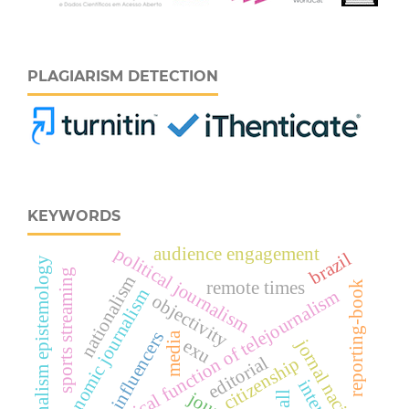
PLAGIARISM DETECTION
KEYWORDS
political journalism
audience engagement
brazil
journalism epistemology
sports streaming
nationalism
remote times
reporting-book
economic journalism
pedagogical function of telejournalism
objectivity
influencers
media
jornal nacional
exu
editorial
citizenship