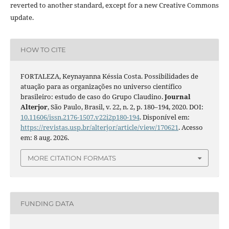
reverted to another standard, except for a new Creative Commons
update.
HOW TO CITE
FORTALEZA, Keynayanna Késsia Costa. Possibilidades de
atuação para as organizações no universo científico
brasileiro: estudo de caso do Grupo Claudino.
Journal
Alterjor
, São Paulo, Brasil, v. 22, n. 2, p. 180–194, 2020. DOI:
10.11606/issn.2176-1507.v22i2p180-194
. Disponível em:
https://revistas.usp.br/alterjor/article/view/170621
. Acesso
em: 8 aug. 2026.
MORE CITATION FORMATS
FUNDING DATA