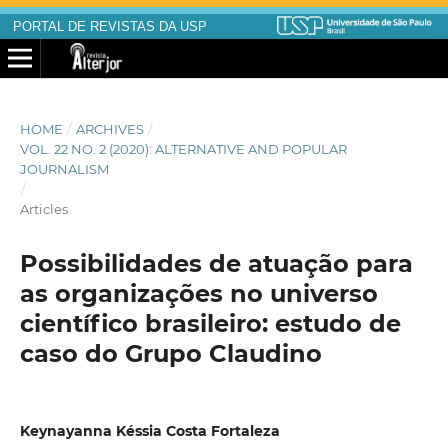
PORTAL DE REVISTAS DA USP
HOME
/
ARCHIVES
/
VOL. 22 NO. 2 (2020): ALTERNATIVE AND POPULAR
JOURNALISM
/
Articles
Possibilidades de atuação para
as organizações no universo
científico brasileiro: estudo de
caso do Grupo Claudino
Keynayanna Késsia Costa Fortaleza