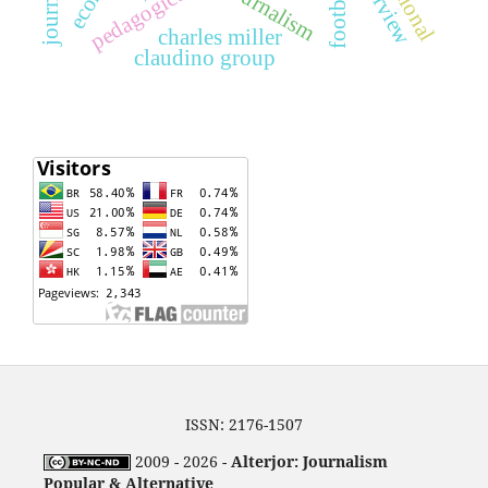
interview
journalism
football
charles miller
claudino group
ISSN: 2176-1507
2009 - 2026 -
Alterjor: Journalism
Popular & Alternative