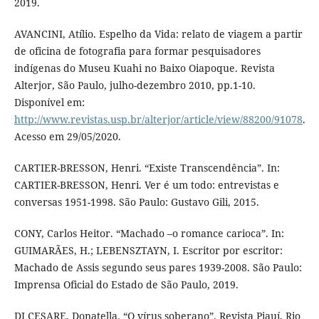
2019.
AVANCINI, Atílio. Espelho da Vida: relato de viagem a partir
de oficina de fotografia para formar pesquisadores
indígenas do Museu Kuahi no Baixo Oiapoque. Revista
Alterjor, São Paulo, julho-dezembro 2010, pp.1-10.
Disponível em:
http://www.revistas.usp.br/alterjor/article/view/88200/91078
.
Acesso em 29/05/2020.
CARTIER-BRESSON, Henri. “Existe Transcendência”. In:
CARTIER-BRESSON, Henri. Ver é um todo: entrevistas e
conversas 1951-1998. São Paulo: Gustavo Gili, 2015.
CONY, Carlos Heitor. “Machado –o romance carioca”. In:
GUIMARÃES, H.; LEBENSZTAYN, I. Escritor por escritor:
Machado de Assis segundo seus pares 1939-2008. São Paulo:
Imprensa Oficial do Estado de São Paulo, 2019.
DI CESARE, Donatella. “O vírus soberano”. Revista Piauí, Rio