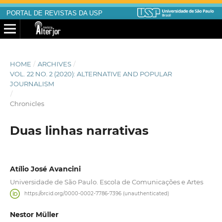
PORTAL DE REVISTAS DA USP
HOME
/
ARCHIVES
/
VOL. 22 NO. 2 (2020): ALTERNATIVE AND POPULAR
JOURNALISM
/
Chronicles
Duas linhas narrativas
Atílio José Avancini
Universidade de São Paulo. Escola de Comunicações e Artes
https://orcid.org/0000-0002-7786-7396 (unauthenticated)
Nestor Müller