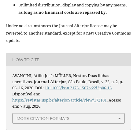
Unlimited distribution, display and copying by any means,
as long as no financial costs are repassed by
.
Under no circumstances the Journal Alterjor license may be
reverted to another standard, except for a new Creative Commons
update.
HOW TO CITE
AVANCINI, Atílio José; MÜLLER, Nestor. Duas linhas
narrativas.
Journal Alterjor
, São Paulo, Brasil, v. 22, n. 2, p.
06–16, 2020. DOI:
10.11606/issn.2176-1507.v22i2p06-16
.
Disponível em:
https://revistas.usp.br/alterjor/article/view/172101
. Acesso
em: 7 aug. 2026.
MORE CITATION FORMATS