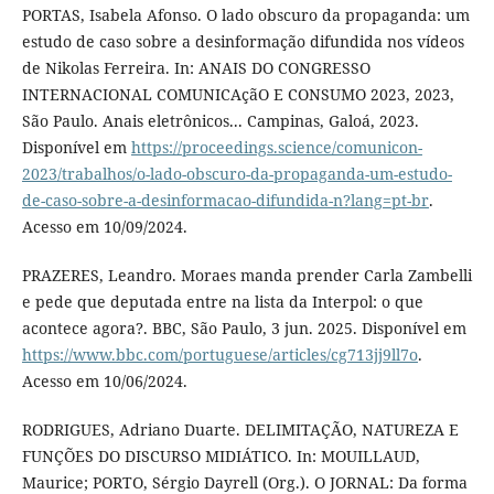
PORTAS, Isabela Afonso. O lado obscuro da propaganda: um
estudo de caso sobre a desinformação difundida nos vídeos
de Nikolas Ferreira. In: ANAIS DO CONGRESSO
INTERNACIONAL COMUNICAçãO E CONSUMO 2023, 2023,
São Paulo. Anais eletrônicos... Campinas, Galoá, 2023.
Disponível em
https://proceedings.science/comunicon-
2023/trabalhos/o-lado-obscuro-da-propaganda-um-estudo-
de-caso-sobre-a-desinformacao-difundida-n?lang=pt-br
.
Acesso em 10/09/2024.
PRAZERES, Leandro. Moraes manda prender Carla Zambelli
e pede que deputada entre na lista da Interpol: o que
acontece agora?. BBC, São Paulo, 3 jun. 2025. Disponível em
https://www.bbc.com/portuguese/articles/cg713jj9ll7o
.
Acesso em 10/06/2024.
RODRIGUES, Adriano Duarte. DELIMITAÇÃO, NATUREZA E
FUNÇÕES DO DISCURSO MIDIÁTICO. In: MOUILLAUD,
Maurice; PORTO, Sérgio Dayrell (Org.). O JORNAL: Da forma