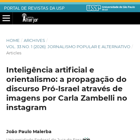
PORTAL DE REVISTAS DA USP
HOME
/
ARCHIVES
/
VOL. 33 NO. 1 (2026): JORNALISMO POPULAR E ALTERNATIVO
/
Articles
Inteligência artificial e
orientalismo: a propagação do
discurso Pró-Israel através de
imagens por Carla Zambelli no
instagram
João Paulo Malerba
Universidade Federal de Juiz de Fora