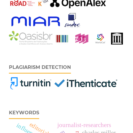
PLAGIARISM DETECTION
KEYWORDS
editorial
journalist-researchers
influencers
charles miller