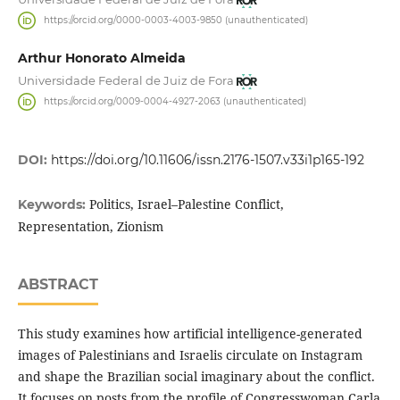
https://orcid.org/0000-0003-4003-9850 (unauthenticated)
Arthur Honorato Almeida
Universidade Federal de Juiz de Fora
https://orcid.org/0009-0004-4927-2063 (unauthenticated)
DOI:
https://doi.org/10.11606/issn.2176-1507.v33i1p165-192
Politics, Israel–Palestine Conflict,
Keywords:
Representation, Zionism
ABSTRACT
This study examines how artificial intelligence-generated
images of Palestinians and Israelis circulate on Instagram
and shape the Brazilian social imaginary about the conflict.
It focuses on posts from the profile of Congresswoman Carla