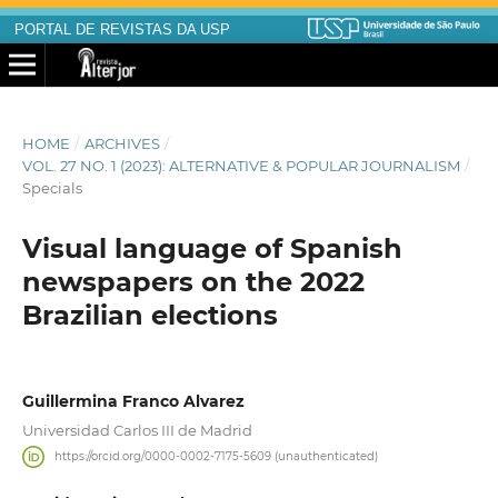
PORTAL DE REVISTAS DA USP
HOME
/
ARCHIVES
/
VOL. 27 NO. 1 (2023): ALTERNATIVE & POPULAR JOURNALISM
/
Specials
Visual language of Spanish
newspapers on the 2022
Brazilian elections
Guillermina Franco Alvarez
Universidad Carlos III de Madrid
https://orcid.org/0000-0002-7175-5609 (unauthenticated)