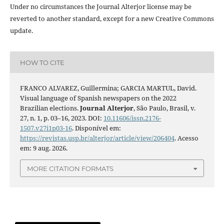
Under no circumstances the Journal Alterjor license may be
reverted to another standard, except for a new Creative Commons
update.
HOW TO CITE
FRANCO ALVAREZ, Guillermina; GARCIA MARTUL, David.
Visual language of Spanish newspapers on the 2022
Brazilian elections.
Journal Alterjor
, São Paulo, Brasil, v.
27, n. 1, p. 03–16, 2023. DOI:
10.11606/issn.2176-
1507.v27i1p03-16
. Disponível em:
https://revistas.usp.br/alterjor/article/view/206404
. Acesso
em: 9 aug. 2026.
MORE CITATION FORMATS