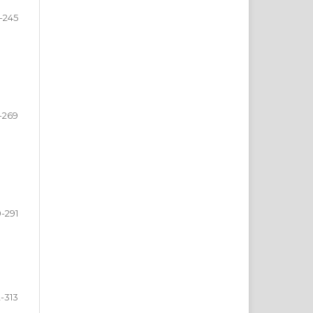
-245
-269
-291
-313