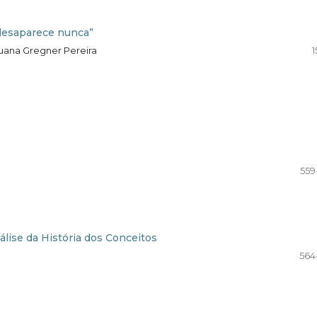
 desaparece nunca”
Luana Gregner Pereira
1
559
lise da História dos Conceitos
564