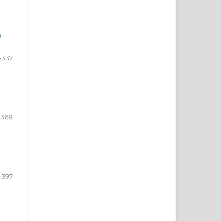
o
-337
-368
-397