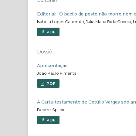
Editorial
Editorial: “O bacilo da peste não morre nem
Isabela Lopes Caperuto, Julia Maria Bida Goveia, 
PDF
Dossiê
Apresentação
João Paulo Pimenta
PDF
A Carta-testamento de Getúlio Vargas sob aná
Beatriz Splicio
PDF