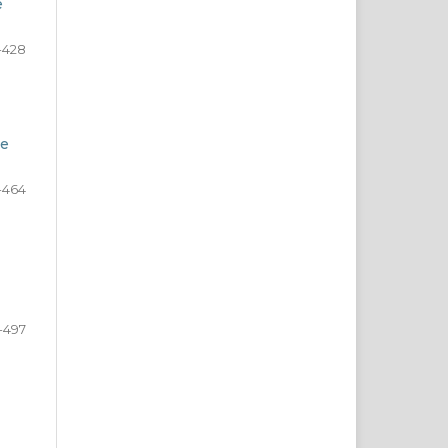
e
-428
de
-464
-497