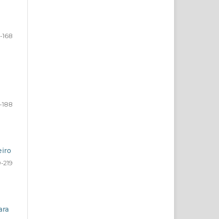
-168
-188
eiro
9-219
ara