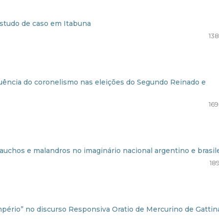
 estudo de caso em Itabuna
138
luência do coronelismo nas eleições do Segundo Reinado e
169
auchos e malandros no imaginário nacional argentino e brasil
18
Império” no discurso
Responsiva Oratio de Mercurino de Gattin