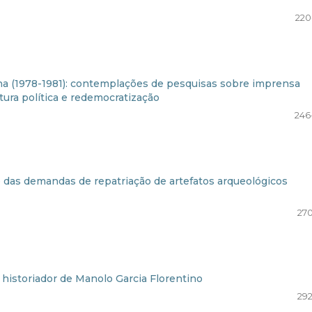
220
na (1978-1981): contemplações de pesquisas sobre imprensa
ura política e redemocratização
246
 das demandas de repatriação de artefatos arqueológicos
270
o historiador de Manolo Garcia Florentino
292